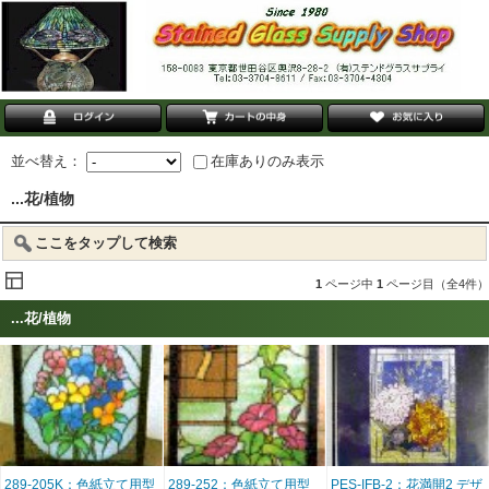
並べ替え：
在庫ありのみ表示
...花/植物
ここをタップして検索
1
ページ中
1
ページ目（全4件）
...花/植物
289-205K：色紙立て用型
289-252：色紙立て用型
PES-IFB-2：花満開2 デザ