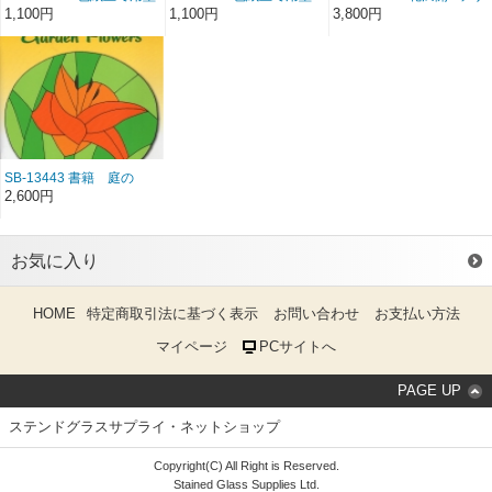
紙 パンジー ＊廃番のた
紙 朝顔 ＊廃番のため在
イン約80集 CD
1,100円
1,100円
3,800円
め在庫限り(last 1)
庫限り (last 1)
SB-13443 書籍 庭の
花 25集 （薔薇・百合・
2,600円
ライラック・ひな菊な
ど）
お気に入り
HOME
特定商取引法に基づく表示
お問い合わせ
お支払い方法
マイページ
PCサイトへ
PAGE UP
ステンドグラスサプライ・ネットショップ
Copyright(C) All Right is Reserved.
Stained Glass Supplies Ltd.