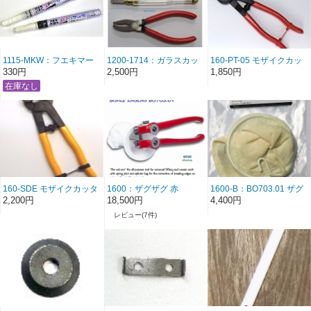
1115-MKW：フエキマー
1200-1714：ガラスカッ
160-PT-05 モザイクカッ
カー白 +
ターとプライヤーのセッ
ター (タイルやガラスの形
330円
2,500円
1,850円
トです。 SGS choice （3
を整える）MDQ05 長さ
組以上で1組2,200円に 伝
20cm 315g
票作成時に適用）
160-SDE モザイクカッタ
1600：ザグザグ 赤
1600-B：BO703.01 ザグ
ー (タイルやガラスの形を
BO703.01 ボーレ
ザグ（ボーレ）用 キャッ
2,200円
18,500円
4,400円
整える）長さ19cm 重さ
ZAGZAG ドイツ製 モザ
チャー（袋）
レビュー(7件)
270g 中国製 モザイクカ
イクカッター
BO701.9 モザイクカッ
ッター
ター ドイツ製