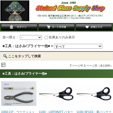
並べ替え：
在庫ありのみ表示
■工具：はさみ/プライヤー他■ >
ここをタップして検索
7
ページ中
1
ページ目（全118件）
■工具：はさみ/プライヤー他■
1000-CP：ワークショッ
1100：LEPONITT パター
1100-SF103：新パッケー