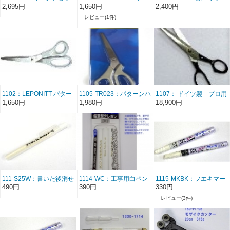
プ向けガラスカット基本
ンハサミ 1mm（コッパ
ジ LEPONITT パターン
2,695円
1,650円
2,400円
工具 ガラスカッター
ーフォイル技法用）黒 旧
ハサミ 1mm（コッパー
レビュー(1件)
(TC-No.1）とTOPの6”プ
パッケージ品
フォイル技法用）黒
ライヤーのセット
2,450+税
1102：LEPONITT パター
1105-TR023：パターンハ
1107： ドイツ製 プロ用
ンハサミ 2mm(鉛線技法
サミ 2mm(鉛線技法
パターンハサミ 鉛線用
1,650円
1,980円
18,900円
用）灰色
用） Classic American
(台湾製）
111-S25W：書いた後消せ
1114-WC：工事用白ペン
1115-MKBK：フエキマー
るチョーク 白
（白クレヨン）3本組
カー黒 +
490円
390円
330円
【26/5改】
レビュー(3件)