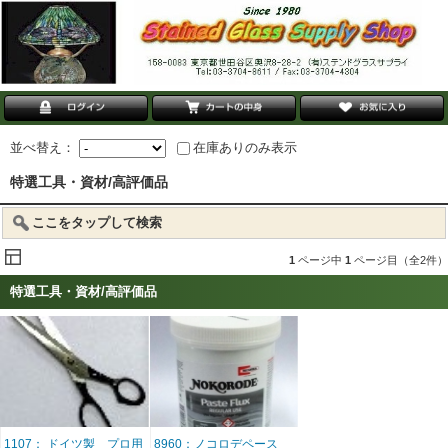
並べ替え：
在庫ありのみ表示
特選工具・資材/高評価品
ここをタップして検索
1
ページ中
1
ページ目（全2件）
特選工具・資材/高評価品
1107： ドイツ製 プロ用
8960：ノコロデペース