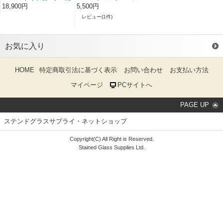
パターンハサミ 鉛線用
ト 1ポンド＝454g（工
18,900円
5,500円
房サイズ） 出荷時期によ
レビュー(1件)
りパッケージが変わるこ
とがあります。24/03改
お気に入り
HOME
特定商取引法に基づく表示
お問い合わせ
お支払い方法
マイページ
PCサイトへ
PAGE UP
ステンドグラスサプライ・ネットショップ
Copyright(C) All Right is Reserved.
Stained Glass Supplies Ltd.