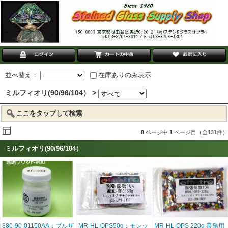
並べ替え：
在庫ありのみ表示
ミルフィオリ(90/96/104） >
ここをタップして検索
8
ページ中
1
ページ目（全131件）
ミルフィオリ(90/96/104）
880-90-01150AA：ブルザ
MR-HL-OPS50g：モレッ
MR-HL-OPS 220g 業務用