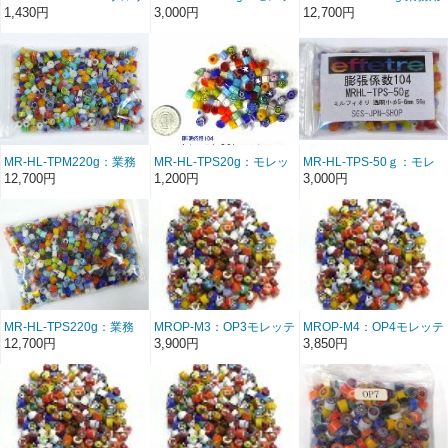
イフリット 透明
ティ・ミルフィオリミッ
モレッティ・ミルフィオ
1,430円
3,000円
12,700円
#80（01-1101）150g
クス オパール小 5-
リミックス オパール小
膨張係数90
6mm 50g ☆再入荷
5-6mm 220g=約8oz ☆再
入荷
MR-HL-TPM220g：業務
MR-HL-TPS20g：モレッ
MR-HL-TPS-50ｇ：モレ
用モレッティ・ミルフィ
ティ・ミルフィオリミッ
ッティ・ミルフィオリミ
12,700円
1,200円
3,000円
オリミックス 透明中 7-
クス 透明小 5-6mm 20g
ックス 透明小 5-6mm 50g
8mm 220g=約8oz 24/07
改定
MR-HL-TPS220g：業務
MROP-M3：OP3モレッテ
MROP-M4：OP4モレッテ
用モレッティ・ミルフィ
ィ・ミルフィオリミック
ィ・ミルフィオリミック
12,700円
3,900円
3,850円
オリミックス 透明小 5-
ス オパール3mm OP-3
ス オパール4mm OP-4
6mm 220ｇ=約8oz
100g/袋
100g/袋 ＊代理店欠品中