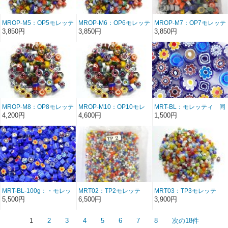
MROP-M5：OP5モレッテ
MROP-M6：OP6モレッテ
MROP-M7：OP7モレッテ
ィ・ミルフィオリミック
ィ・ミルフィオリミック
ィ・ミルフィオリミック
3,850円
3,850円
3,850円
ス オパール5mm OP-5
ス オパール6mm OP-6
ス オパール7mm OP-7
100g/袋 ＊代理店欠品中
100g/袋 ＊代理店欠品中
100g/袋 26/03/30改定
(弊社在庫 last 1)
☆弊社在庫僅少
MROP-M8：OP8モレッテ
MROP-M10：OP10モレ
MRT-BL：モレッティ 同
ィ・ミルフィオリミック
ッティ・ミルフィオリミ
色系ミルフィオリ 青
4,200円
4,600円
1,500円
ス オパール8mm OP-8
ックス オパール10mm
25g 【25/08改】
100g/袋 26/03/30改定
OP-10 100g/袋 【26/07
改】
MRT-BL-100g：・モレッ
MRT02：TP2モレッテ
MRT03：TP3モレッテ
ティ 同色系ミルフィオ
ィ・ミルフィオリミック
ィ・ミルフィオリミック
5,500円
6,500円
3,900円
リ 青 100g 25/8改定
ス 透明系2mm TP-2 100g/
ス 透明系3mm TP-3
袋
100g/袋 ☆再入荷分よ
り＠4,700-
1
2
3
4
5
6
7
8
次の18件