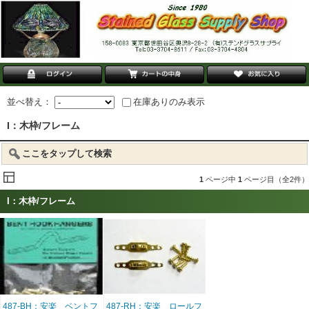
並べ替え：
在庫ありのみ表示
I：木枠/フレーム
ここをタップして検索
1
ページ中
1
ページ目（全2件）
I：木枠/フレーム
487-BH：安楽 ベントフ
487-RH：安楽 ロールフ