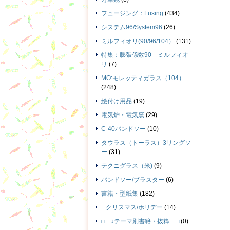
フュージング：Fusing
(434)
システム96/System96
(26)
ミルフィオリ(90/96/104）
(131)
特集：膨張係数90 ミルフィオ
リ
(7)
MO:モレッティガラス（104）
(248)
絵付け用品
(19)
電気炉・電気窯
(29)
C-40バンドソー
(10)
タウラス（トーラス）3リングソ
ー
(31)
テクニグラス（米)
(9)
バンドソー/ブラスター
(6)
書籍・型紙集
(182)
...クリスマス/ホリデー
(14)
□ ↓テーマ別書籍・抜粋 □
(0)