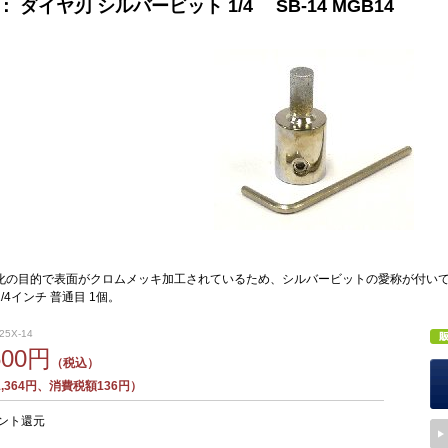
/4： ダイヤ刃 シルバービット 1/4 SB-14 MGB14
化の目的で表面がクロムメッキ加工されているため、シルバービットの愛称が付い
/4インチ 普通目 1個。
25X-14
500円
（税込）
,364円、消費税額136円）
ント還元