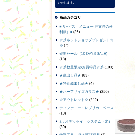
いたします。
商品カテゴリ
■ サ−ビス メニュー(注文時の便
利帳）■
(36)
☆彡ネットショッププレゼント☆
彡
(7)
短期セール（10 DAYS SALE)
(18)
☆彡数量限定/お買得品☆彡
(103)
★蔵出し品★
(83)
★特別蔵出し品★
(4)
★ハーフサイズガラス★
(250)
☆アウトレット☆
(242)
ティファニー・レプリカ ベース
(13)
a：オデッセイ・システム（米）
(39)