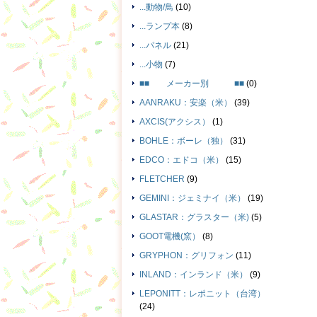
...動物/鳥
(10)
...ランプ本
(8)
...パネル
(21)
...小物
(7)
■■ メーカー別 ■■
(0)
AANRAKU：安楽（米）
(39)
AXCIS(アクシス）
(1)
BOHLE：ボーレ（独）
(31)
EDCO：エドコ（米）
(15)
FLETCHER
(9)
GEMINI：ジェミナイ（米）
(19)
GLASTAR：グラスター（米)
(5)
GOOT電機(窯）
(8)
GRYPHON：グリフォン
(11)
INLAND：インランド（米）
(9)
LEPONITT：レポニット（台湾）
(24)