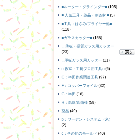
■ルーター・グラインダー■
(105)
■ 人気工具・薬品・副資材 ■
(5)
■工具：はさみ/プライヤー他■
(118)
■ガラスカッター■
(158)
....薄板・硬質ガラス用カッター
(23)
...厚板ガラス用カッター
(11)
□ 教室・工房プロ用工具□
(6)
C：半田作業関連工具
(97)
F：コッパーフォイル
(32)
G：半田
(16)
H：鉛線/真鍮棒
(59)
薬品
(49)
b：ワーデン・システム（米）
(2)
c：その他のモールド
(40)