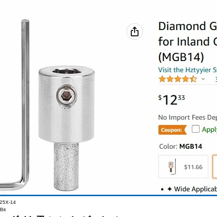
25X-14
Bit