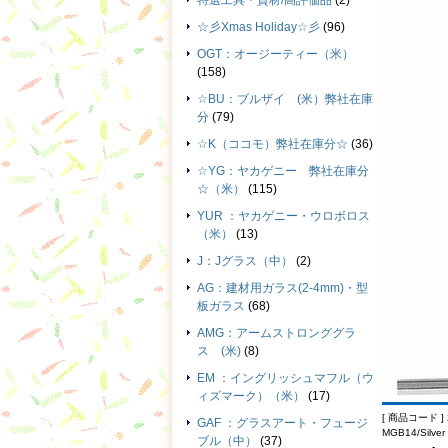
特選工具・資材/高評価品
(2)
☆彡Xmas Holiday☆彡
(96)
OGT：オージーティー（米）
(158)
☆BU：ブルザイ (米）弊社在庫
分
(79)
☆K（ココモ）弊社在庫分☆
(36)
☆YG：ヤカゲニー 弊社在庫分
☆（米）
(115)
YUR ：ヤカゲニー・ウロボロス
（米）
(13)
J：Jグラス（中）
(2)
AG：建材用ガラス(2-4mm)・型
板ガラス
(68)
AMG：アームストロンググラ
ス (米)
(8)
EM ：イングリッシュマフル（ウ
ィズマーク）（米）
(17)
[ 商品コード ] 
GAF ：グラスアート・フュージ
MGB14/Silver 
ブル（中）
(37)