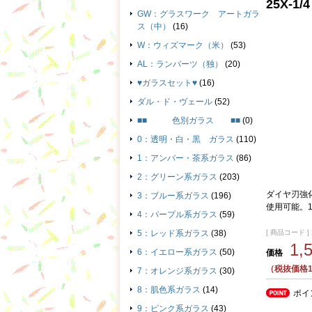
25X-1
GW：グラスワーク アートガラ
ス（中）
(16)
W：ウィズマーク（米）
(53)
AL：ランバーツ（独）
(20)
♥ガラスセット♥
(16)
ダル・ド・ヴェール
(52)
■■ 色別ガラス ■■
(0)
0：透明・白・黒 ガラス
(110)
1：アンバー・茶系ガラス
(86)
2：グリーン系ガラス
(203)
ダイヤ刃強
3：ブルー系ガラス
(196)
使用可能。1
4：パープル系ガラス
(59)
[ 商品コード ] 
5：レッド系ガラス
(38)
1,
6：イエロー系ガラス
(50)
価格
（税抜価格1
7：オレンジ系ガラス
(30)
8：肌色系ガラス
(14)
ポイ
9：ピンク系ガラス
(43)