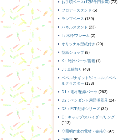
お手頃ベース(1万8千円未満)
(73)
フロアースタンド
(5)
ランプベース
(139)
パネルスタンド
(23)
I：木枠/フレーム
(2)
オリジナル型紙付き
(29)
型紙ショップ
(8)
K：時計パーツ/書籍
(1)
J：真鍮飾り
(48)
ベベル/ナギット/ジュエル／ベベ
ルクラスター
(133)
D1：電材/配線パーツ
(283)
D2：ペンダント用照明器具
(24)
D3：EZP配線シリーズ
(34)
E：キャップ/スパイダー/リング
(113)
◇照明作家の電材・書籍◇
(97)
万華鏡
(6)