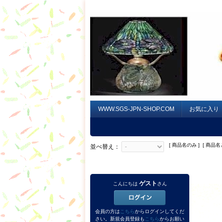
WWW.SGS-JPN-SHOP.COM
お気に入り
[ 商品名のみ ] [ 商品名
並べ替え：
ゲスト
こんにちは
さん
会員の方は
こちら
からログインしてくだ
さい。新規会員登録も
こちら
からお願い