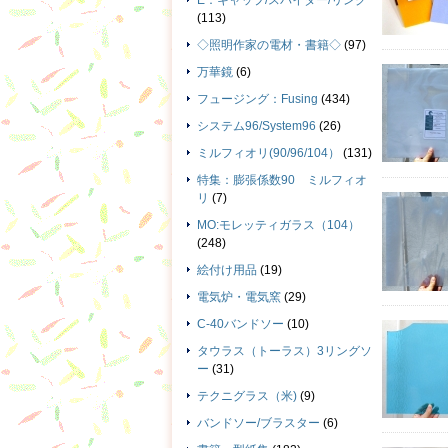
E：キャップ/スパイダー/リング
(113)
◇照明作家の電材・書籍◇
(97)
万華鏡
(6)
フュージング：Fusing
(434)
システム96/System96
(26)
ミルフィオリ(90/96/104）
(131)
特集：膨張係数90 ミルフィオ
リ
(7)
MO:モレッティガラス（104）
(248)
絵付け用品
(19)
電気炉・電気窯
(29)
C-40バンドソー
(10)
タウラス（トーラス）3リングソ
ー
(31)
テクニグラス（米)
(9)
バンドソー/ブラスター
(6)