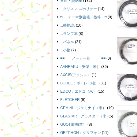
書籍・型紙集
(182)
...クリスマス/ホリデー
(14)
□ ↓テーマ別書籍・抜粋 □
(0)
...動物/鳥
(10)
...ランプ本
(8)
...パネル
(21)
...小物
(7)
■■ メーカー別 ■■
(0)
AANRAKU：安楽（米）
(39)
AXCIS(アクシス）
(1)
BOHLE：ボーレ（独）
(31)
EDCO：エドコ（米）
(15)
FLETCHER
(9)
GEMINI：ジェミナイ（米）
(19)
GLASTAR：グラスター（米)
(5)
GOOT電機(窯）
(8)
GRYPHON：グリフォン
(11)