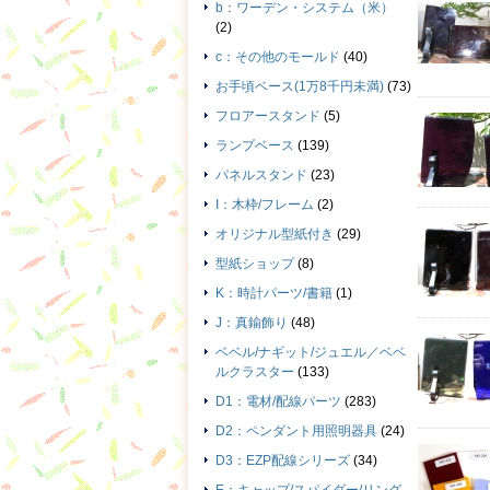
b：ワーデン・システム（米）
(2)
c：その他のモールド
(40)
お手頃ベース(1万8千円未満)
(73)
フロアースタンド
(5)
ランプベース
(139)
パネルスタンド
(23)
I：木枠/フレーム
(2)
オリジナル型紙付き
(29)
型紙ショップ
(8)
K：時計パーツ/書籍
(1)
J：真鍮飾り
(48)
ベベル/ナギット/ジュエル／ベベ
ルクラスター
(133)
D1：電材/配線パーツ
(283)
D2：ペンダント用照明器具
(24)
D3：EZP配線シリーズ
(34)