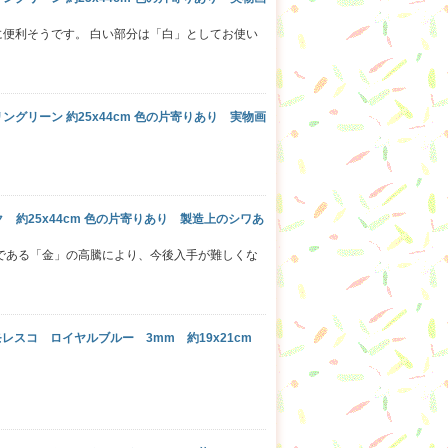
に便利そうです。 白い部分は「白」としてお使い
リングリーン 約25x44cm 色の片寄りあり 実物画
ンク 約25x44cm 色の片寄りあり 製造上のシワあ
原材料である「金」の高騰により、今後入手が難しくな
 モレスコ ロイヤルブルー 3mm 約19x21cm