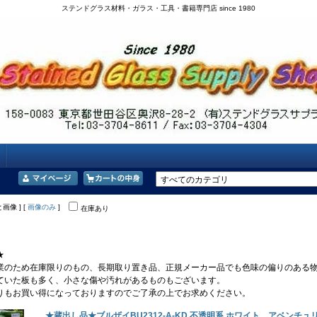
ステンドグラス材料・ガラス・工具・書籍専門店 since 1980
と画像 ] [
画像のみ
]
在庫あり
★
業のため在庫限りのもの、長期取り置き品、正規メーカー品でも色味の偏りのある
ていた板も多く、小さな傷や汚れがあるものもございます。
りもお買い得になっておりますのでご了承の上でお求めください。
★蔵出し品★ブルザイBU2312-A-KD 不透明系 ホワイト アベンチュ