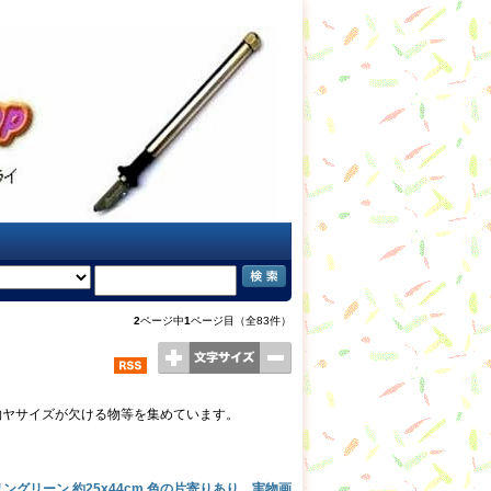
2
ページ中
1
ページ目（全83件）
物ヤサイズが欠ける物等を集めています。
リングリーン 約25x44cm 色の片寄りあり 実物画