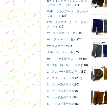
EM ：イングリッシュマフル（ウ
ィズマーク）（米）
(17)
GAF ：グラスアート・フュージ
ブル（中）
(37)
GW：グラスワーク アートガラ
ス（中）
(16)
W：ウィズマーク（米）
(53)
AL：ランバーツ（独）
(20)
♥ガラスセット♥
(16)
ダル・ド・ヴェール
(52)
■■ 色別ガラス ■■
(0)
0：透明・白・黒 ガラス
(110)
1：アンバー・茶系ガラス
(86)
2：グリーン系ガラス
(203)
3：ブルー系ガラス
(196)
4：パープル系ガラス
(59)
5：レッド系ガラス
(38)
6：イエロー系ガラス
(50)