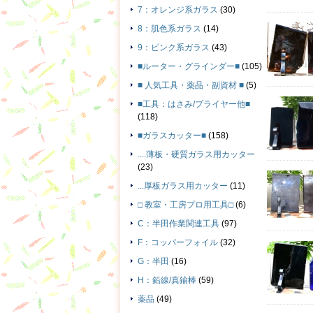
7：オレンジ系ガラス
(30)
8：肌色系ガラス
(14)
9：ピンク系ガラス
(43)
■ルーター・グラインダー■
(105)
■ 人気工具・薬品・副資材 ■
(5)
■工具：はさみ/プライヤー他■
(118)
■ガラスカッター■
(158)
....薄板・硬質ガラス用カッター
(23)
...厚板ガラス用カッター
(11)
□ 教室・工房プロ用工具□
(6)
C：半田作業関連工具
(97)
F：コッパーフォイル
(32)
G：半田
(16)
H：鉛線/真鍮棒
(59)
薬品
(49)