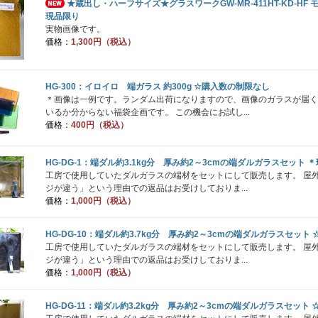
★蔵出し・ハーフサイズ★グラスワークGW-MR-411HT-KD-HF
現品限り
実物画像です。
価格：
1,300円（税込）
HG-300：イロイロ 端ガラス 約300g ☆購入数の制限なし
＊画像は一例です。ランダム出荷になりますので、画像のガラスが届く
いるか分からない福袋企画です。 この機会にお試し...
価格：
400円（税込）
HG-DG-1：端ダル約3.1kg分 厚み約2～3cmの端ダルガラスセット 
工房で使用していたダルガラスの端材をセットにして販売します。 屋
ジが違う」という理由での返品はお受けしておりま...
価格：
1,000円（税込）
HG-DG-10：端ダル約3.7kg分 厚み約2～3cmの端ダルガラスセット
工房で使用していたダルガラスの端材をセットにして販売します。 屋
ジが違う」という理由での返品はお受けしておりま...
価格：
1,000円（税込）
HG-DG-11：端ダル約3.2kg分 厚み約2～3cmの端ダルガラスセッ