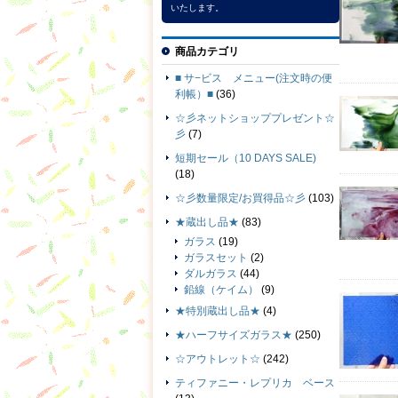
いたします。
商品カテゴリ
■ サ−ビス メニュー(注文時の便
利帳）■
(36)
☆彡ネットショッププレゼント☆
彡
(7)
短期セール（10 DAYS SALE)
(18)
☆彡数量限定/お買得品☆彡
(103)
★蔵出し品★
(83)
ガラス
(19)
ガラスセット
(2)
ダルガラス
(44)
鉛線（ケイム）
(9)
★特別蔵出し品★
(4)
★ハーフサイズガラス★
(250)
☆アウトレット☆
(242)
ティファニー・レプリカ ベース