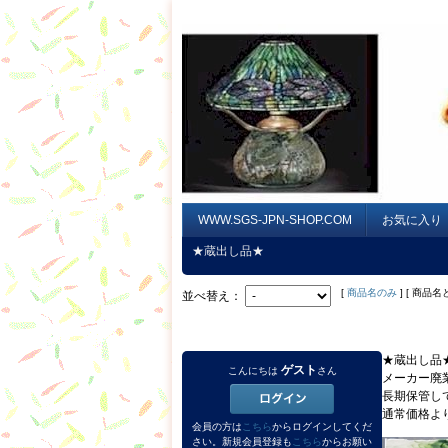
WWW.SGS-JPN-SHOP.COM
お気に入り
★蔵出し品★
[
商品名のみ
] [ 商品名
並べ替え：
★蔵出し品
ゲスト
こんにちは
さん
メーカー廃
長期保管し
通常価格よ
会員の方は
こちら
からログインしてくだ
さい。新規会員登録も
こちら
からお願い