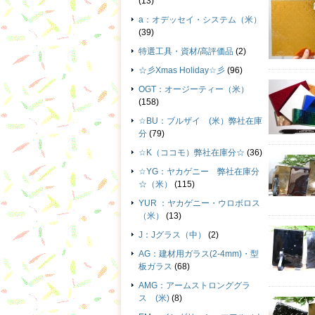
(13)
a：オデッセイ・システム（米）
(39)
特選工具・資材/高評価品
(2)
☆彡Xmas Holiday☆彡
(96)
OGT：オージーティー（米）
(158)
☆BU：ブルザイ (米）弊社在庫
分
(79)
☆K（ココモ）弊社在庫分☆
(36)
☆YG：ヤカゲニー 弊社在庫分
☆（米）
(115)
YUR ：ヤカゲニー・ウロボロス
（米）
(13)
J：Jグラス（中）
(2)
AG：建材用ガラス(2-4mm)・型
板ガラス
(68)
AMG：アームストロンググラ
ス (米)
(8)