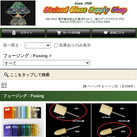
並べ替え：
在庫ありのみ表示
フュージング：Fusing >
ここをタップして検索
25
ページ中
1
ページ目（全436件）
フュージング：Fusing