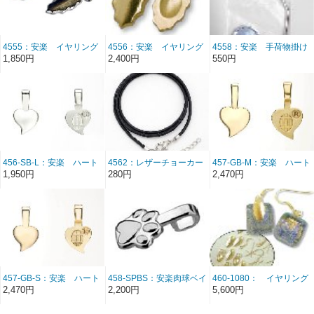
4555：安楽 イヤリング
4556：安楽 イヤリング
4558：安楽 手荷物掛け
ベイル シルバー 24
ベイル ゴールド 24
1,850円
2,400円
550円
個 ★在庫限りで取り扱
個 ★在庫限りで取り扱
い中止
い中止
456-SB-L：安楽 ハート
4562：レザーチョーカー
457-GB-M：安楽 ハート
ベイルシルバー 大 25個/
20インチ ＊在庫限りで
ベイルゴールド 中 ★
1,950円
280円
2,470円
組 ★在庫限りで取り扱
廃番
在庫限りで取り扱い中止
い中止
457-GB-S：安楽 ハート
458-SPBS：安楽肉球ベイ
460-1080： イヤリング
ベイルゴールド 小 ★
ル 銀・小 25個組 ★
ベイルキット金 ゴール
2,470円
2,200円
5,600円
在庫限りで取り扱い中止
在庫限りで取り扱い中
ドフィルド（KGF14) 6
止 ☆在庫僅少(last 1)
組(2x6) ★在庫限りで取