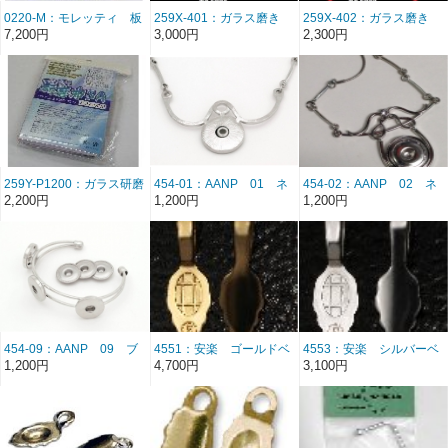
0220-M：モレッティ 板
259X-401：ガラス磨き
259X-402：ガラス磨き
ガラスサンプル 35x45mm
用 軸付きスポンジ
用 軸付きスポンジ
7,200円
3,000円
2,300円
約30枚 ☆再入荷！
φ15x19L (画像上）
φ8.5x20L （画像下）
(last 1)
259Y-P1200：ガラス研磨
454-01：AANP 01 ネ
454-02：AANP 02 ネ
布セット SA ガラス工
ックレス金具 お試し価
ックレス金具 お試し価
2,200円
1,200円
1,200円
芸用
格
格
454-09：AANP 09 ブ
4551：安楽 ゴールドベ
4553：安楽 シルバーベ
レスレット金具 お試し
イル 大 25個組（26/7
イル 大 25個組（25/7
1,200円
4,700円
3,100円
価格
改）
改）