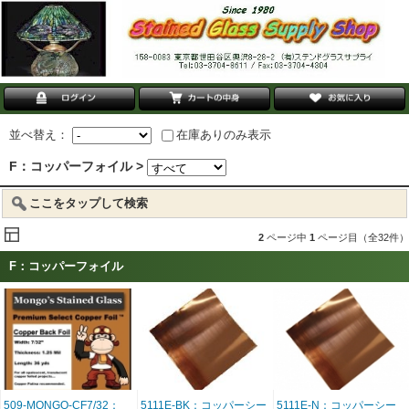
並べ替え：
在庫ありのみ表示
F：コッパーフォイル >
ここをタップして検索
2
ページ中
1
ページ目（全32件）
F：コッパーフォイル
509-MONGO-CF7/32：
5111E-BK：コッパーシー
5111E-N：コッパーシー