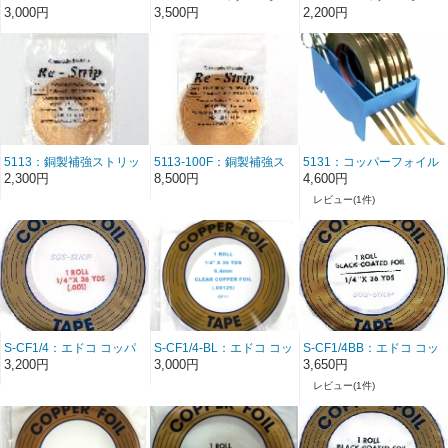
MONGOコッパーフォイ
ト：エドコ製 ブラック
ト：エドコ製 ノーマ
3,000円
3,500円
2,200円
ル 7/32 (5.6mm) 裏糊銅色
バック(平らに送る→ヤマ
ル (平らに送る→ヤマト
ト80相当送料、2つ折りで
80相当送料。２つ折りで
よければこねこ便420円で
よければこねこ便(420円)
お送り可能）
でお送り可能）
5113：銅製補強ストリッ
5113-100F：銅製補強ス
5131：コッパーフォイル
プ 4mm×7.6ｍ (26/2改)
トリップ 4mmx30m (26/2
ディスペンサー （現在
2,300円
8,500円
4,600円
改) ☆再入荷！
は青色）
レビュー(1件)
S-CF1/4：エドコ コッパ
S-CF1/4-BL：エドコ コッ
S-CF1/4BB：エドコ コッ
ーフォイル 1/4(6.4mm) ノ
パーフォイル 1/4(6.4mm)
パーフォイル 1/4(6.4mm)
3,200円
3,000円
3,650円
ーマル1巻 24/10改定
青文字・やや厚
ブラックバック
レビュー(1件)
1.25/10000 ノーマル 1
巻