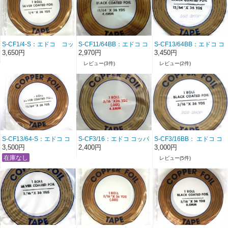
S-CF1/4-S：エドコ コッ
S-CF11/64BB：エドコ コ
S-CF13/64BB：エドコ コ
パーフォイル
ッパーフォイル
ッパーフォイル
3,650円
2,970円
3,450円
1/4(6.4mm) シルバーバ
11/64(4.4mm) ブラックバ
13/64(5.2mm) ブラックバ
レビュー(3件)
レビュー(2件)
ック 1巻
ック 1巻
ック1巻 SGSchoice 26/04
改定
S-CF13/64-S：エドコ コ
S-CF3/16：エドコ コッパ
S-CF3/16BB： エドコ コ
ッパーフォイル
ーフォイル 3/16(4.8mm)
ッパーフォイル
3,500円
2,400円
3,000円
13/64(5.2mm) シルバーバ
ノーマル（裏銅）1巻
3/16(4.8mm) ブラックバ
レビュー(5件)
ック1巻 SGSchoice
赤文字
ック 1巻（3巻以上の注
文で@2,800- 伝票作成
時に適用）