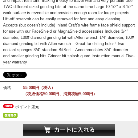
and impact resistant, making it easy to travel with and very portable Use
TWO different sized grinding bits at the same time Large 10-1/2″ x 8-1/2″
work surface is reversible and provides enough room for larger projects
Lift-off reservoir can be easily removed for fast and easy cleaning
Accepts (but doesn’t include) Inland Craft’s wire frame face shield support
for use with our FaceShield or MagnaShield accessories Includes 3/4″
diameter, 100# diamond grinding bit with Allen wrench 1/4″ diameter, 100#
diamond grinding bit with Allen wrench – Great for drilling holes! Two
coolant sponges 3/4″ standard BitSert – Accommodates 3/4″ diameter
and smaller grinding bits Grinder bit splash guard Instruction manual Five-
year warranty
価格
55,000円（税込）
（税抜価格50,000円、消費税額5,000円）
ポイント還元