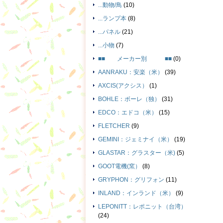
...動物/鳥
(10)
...ランプ本
(8)
...パネル
(21)
...小物
(7)
■■ メーカー別 ■■
(0)
AANRAKU：安楽（米）
(39)
AXCIS(アクシス）
(1)
BOHLE：ボーレ（独）
(31)
EDCO：エドコ（米）
(15)
FLETCHER
(9)
GEMINI：ジェミナイ（米）
(19)
GLASTAR：グラスター（米)
(5)
GOOT電機(窯）
(8)
GRYPHON：グリフォン
(11)
INLAND：インランド（米）
(9)
LEPONITT：レポニット（台湾）
(24)