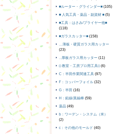
■ルーター・グラインダー■
(105)
■ 人気工具・薬品・副資材 ■
(5)
■工具：はさみ/プライヤー他■
(118)
■ガラスカッター■
(158)
....薄板・硬質ガラス用カッター
(23)
...厚板ガラス用カッター
(11)
□ 教室・工房プロ用工具□
(6)
C：半田作業関連工具
(97)
F：コッパーフォイル
(32)
G：半田
(16)
H：鉛線/真鍮棒
(59)
薬品
(49)
b：ワーデン・システム（米）
(2)
c：その他のモールド
(40)