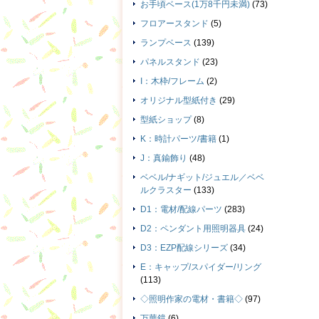
お手頃ベース(1万8千円未満)
(73)
フロアースタンド
(5)
ランプベース
(139)
パネルスタンド
(23)
I：木枠/フレーム
(2)
オリジナル型紙付き
(29)
型紙ショップ
(8)
K：時計パーツ/書籍
(1)
J：真鍮飾り
(48)
ベベル/ナギット/ジュエル／ベベ
ルクラスター
(133)
D1：電材/配線パーツ
(283)
D2：ペンダント用照明器具
(24)
D3：EZP配線シリーズ
(34)
E：キャップ/スパイダー/リング
(113)
◇照明作家の電材・書籍◇
(97)
万華鏡
(6)