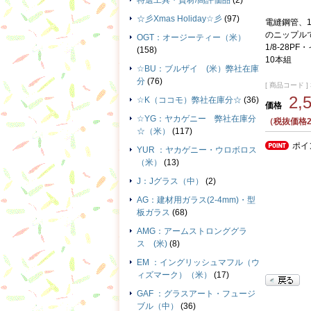
特選工具・資材/高評価品
(2)
☆彡Xmas Holiday☆彡
(97)
電縫鋼管、1
のニップル
OGT：オージーティー（米）
1/8-28P
(158)
10本組
☆BU：ブルザイ (米）弊社在庫
分
(76)
[ 商品コード ] 
2,
☆K（ココモ）弊社在庫分☆
(36)
価格
☆YG：ヤカゲニー 弊社在庫分
（税抜価格2
☆（米）
(117)
ポイ
YUR ：ヤカゲニー・ウロボロス
（米）
(13)
J：Jグラス（中）
(2)
AG：建材用ガラス(2-4mm)・型
板ガラス
(68)
AMG：アームストロンググラ
ス (米)
(8)
EM ：イングリッシュマフル（ウ
ィズマーク）（米）
(17)
GAF ：グラスアート・フュージ
ブル（中）
(36)