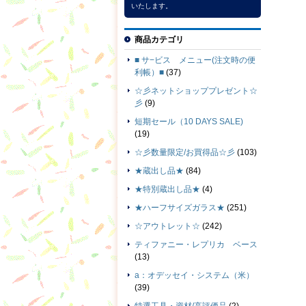
いたします。
商品カテゴリ
■ サ−ビス メニュー(注文時の便
利帳）■
(37)
☆彡ネットショッププレゼント☆
彡
(9)
短期セール（10 DAYS SALE)
(19)
☆彡数量限定/お買得品☆彡
(103)
★蔵出し品★
(84)
★特別蔵出し品★
(4)
★ハーフサイズガラス★
(251)
☆アウトレット☆
(242)
ティファニー・レプリカ ベース
(13)
a：オデッセイ・システム（米）
(39)