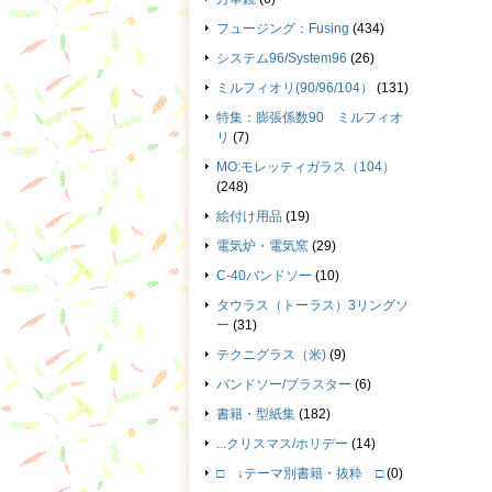
フュージング：Fusing
(434)
システム96/System96
(26)
ミルフィオリ(90/96/104）
(131)
特集：膨張係数90 ミルフィオ
リ
(7)
MO:モレッティガラス（104）
(248)
絵付け用品
(19)
電気炉・電気窯
(29)
C-40バンドソー
(10)
タウラス（トーラス）3リングソ
ー
(31)
テクニグラス（米)
(9)
バンドソー/ブラスター
(6)
書籍・型紙集
(182)
...クリスマス/ホリデー
(14)
□ ↓テーマ別書籍・抜粋 □
(0)