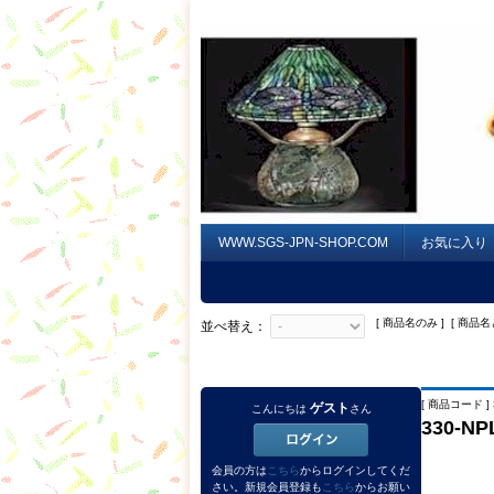
WWW.SGS-JPN-SHOP.COM
お気に入り
[ 商品名のみ ] [ 商品名
並べ替え：
[ 商品コード ] 
ゲスト
こんにちは
さん
330-
会員の方は
こちら
からログインしてくだ
さい。新規会員登録も
こちら
からお願い