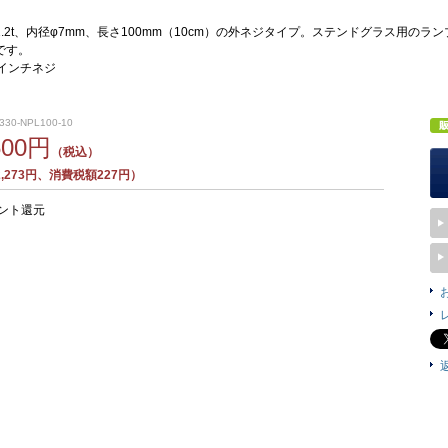
.2t、内径φ7mm、長さ100mm（10cm）の外ネジタイプ。ステンドグラス用の
です。
F・インチネジ
330-NPL100-10
500円
（税込）
,273円、消費税額227円）
ント還元