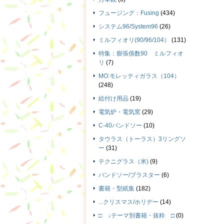
フュージング：Fusing
(434)
システム96/System96
(26)
ミルフィオリ(90/96/104）
(131)
特集：膨張係数90 ミルフィオ
リ
(7)
MO:モレッティガラス（104）
(248)
絵付け用品
(19)
電気炉・電気窯
(29)
C-40バンドソー
(10)
タウラス（トーラス）3リングソ
ー
(31)
テクニグラス（米)
(9)
バンドソー/ブラスター
(6)
書籍・型紙集
(182)
...クリスマス/ホリデー
(14)
□ ↓テーマ別書籍・抜粋 □
(0)