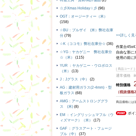
特選工具・資材/高評価品
(2)
☆彡Xmas Holiday☆彡
(96)
OGT：オージーティー（米）
(158)
☆BU：ブルザイ (米）弊社在庫
>>詳しく見
分
(79)
☆K（ココモ）弊社在庫分☆
(36)
作業台45x41
☆YG：ヤカゲニー 弊社在庫分
自由な形に
☆（米）
(115)
使用の前に
YUR ：ヤカゲニー・ウロボロス
[ 商品コード ] 
（米）
(13)
通常価格
J：Jグラス（中）
(2)
特別価格
AG：建材用ガラス(2-4mm)・型
（税抜価格25
板ガラス
(68)
AMG：アームストロンググラ
商品価格には
ス (米)
(8)
ポイ
EM ：イングリッシュマフル（ウ
ィズマーク）（米）
(17)
GAF ：グラスアート・フュージ
ブル（中）
(37)