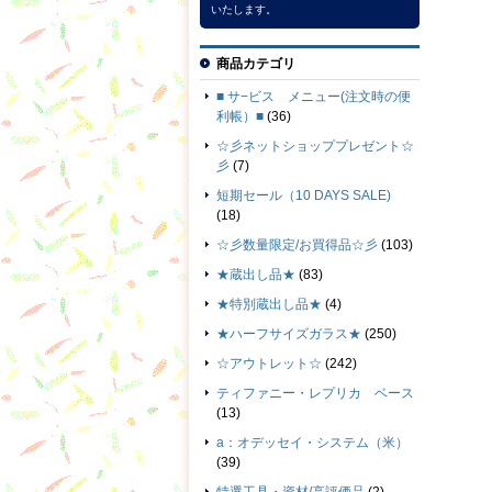
いたします。
商品カテゴリ
■ サ−ビス メニュー(注文時の便
利帳）■
(36)
☆彡ネットショッププレゼント☆
彡
(7)
短期セール（10 DAYS SALE)
(18)
☆彡数量限定/お買得品☆彡
(103)
★蔵出し品★
(83)
★特別蔵出し品★
(4)
★ハーフサイズガラス★
(250)
☆アウトレット☆
(242)
ティファニー・レプリカ ベース
(13)
a：オデッセイ・システム（米）
(39)