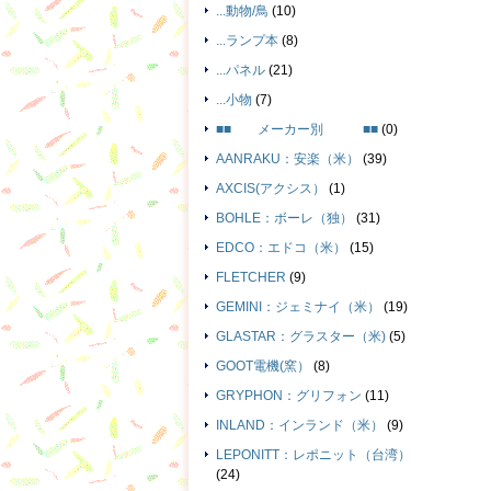
...動物/鳥
(10)
...ランプ本
(8)
...パネル
(21)
...小物
(7)
■■ メーカー別 ■■
(0)
AANRAKU：安楽（米）
(39)
AXCIS(アクシス）
(1)
BOHLE：ボーレ（独）
(31)
EDCO：エドコ（米）
(15)
FLETCHER
(9)
GEMINI：ジェミナイ（米）
(19)
GLASTAR：グラスター（米)
(5)
GOOT電機(窯）
(8)
GRYPHON：グリフォン
(11)
INLAND：インランド（米）
(9)
LEPONITT：レポニット（台湾）
(24)