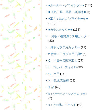
■ルーター・グラインダー■
(105)
■ 人気工具・薬品・副資材 ■
(5)
■工具：はさみ/プライヤー他■
(118)
■ガラスカッター■
(158)
....薄板・硬質ガラス用カッター
(23)
...厚板ガラス用カッター
(11)
□ 教室・工房プロ用工具□
(6)
C：半田作業関連工具
(97)
F：コッパーフォイル
(32)
G：半田
(16)
H：鉛線/真鍮棒
(59)
薬品
(49)
b：ワーデン・システム（米）
(2)
c：その他のモールド
(40)