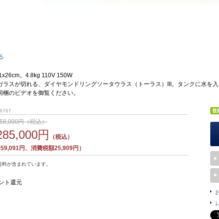
る
x26cm。4.8kg 110V 150W
ガラスが切れる、ダイヤモンドリングソータウラス（トーラス）III。タンクに水を
同梱のビデオを御覧ください。
8767
358,000円（税込）
285,000円
（税込）
9,091円、消費税額25,909円）
送料が含まれています。
ント還元