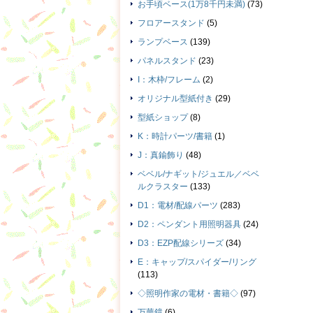
お手頃ベース(1万8千円未満)
(73)
フロアースタンド
(5)
ランプベース
(139)
パネルスタンド
(23)
I：木枠/フレーム
(2)
オリジナル型紙付き
(29)
型紙ショップ
(8)
K：時計パーツ/書籍
(1)
J：真鍮飾り
(48)
ベベル/ナギット/ジュエル／ベベ
ルクラスター
(133)
D1：電材/配線パーツ
(283)
D2：ペンダント用照明器具
(24)
D3：EZP配線シリーズ
(34)
E：キャップ/スパイダー/リング
(113)
◇照明作家の電材・書籍◇
(97)
万華鏡
(6)