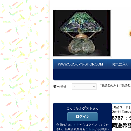
WWW.SGS-JPN-SHOP.COM
お気に入り
[ 商品名のみ ] [ 商品名
並べ替え：
[ 商品コード ] 
ゲスト
こんにちは
さん
Gemini Tauru
8767
同送希望
会員の方は
こちら
からログインしてくだ
さい。新規会員登録も
こちら
からお願い