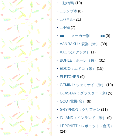
...動物/鳥
(10)
...ランプ本
(8)
...パネル
(21)
...小物
(7)
■■ メーカー別 ■■
(0)
AANRAKU：安楽（米）
(39)
AXCIS(アクシス）
(1)
BOHLE：ボーレ（独）
(31)
EDCO：エドコ（米）
(15)
FLETCHER
(9)
GEMINI：ジェミナイ（米）
(19)
GLASTAR：グラスター（米)
(5)
GOOT電機(窯）
(8)
GRYPHON：グリフォン
(11)
INLAND：インランド（米）
(9)
LEPONITT：レポニット（台湾）
(24)