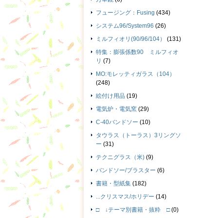
フュージング：Fusing
(434)
システム96/System96
(26)
ミルフィオリ(90/96/104）
(131)
特集：膨張係数90 ミルフィオ
リ
(7)
MO:モレッティガラス（104）
(248)
絵付け用品
(19)
電気炉・電気窯
(29)
C-40バンドソー
(10)
タウラス（トーラス）3リングソ
ー
(31)
テクニグラス（米)
(9)
バンドソー/ブラスター
(6)
書籍・型紙集
(182)
...クリスマス/ホリデー
(14)
□ ↓テーマ別書籍・抜粋 □
(0)