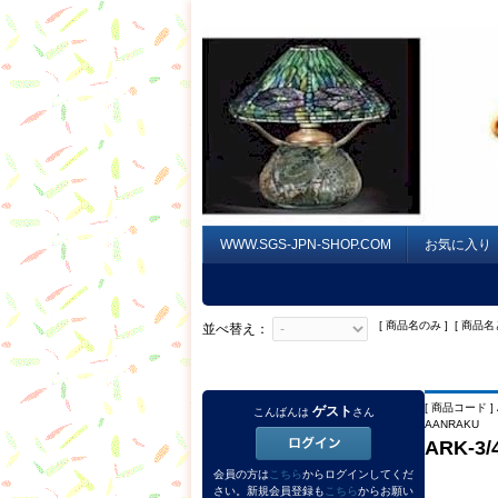
WWW.SGS-JPN-SHOP.COM
お気に入り
[ 商品名のみ ] [ 商品名
並べ替え：
[ 商品コード ] 
ゲスト
こんばんは
さん
AANRAKU
ARK-
会員の方は
こちら
からログインしてくだ
さい。新規会員登録も
こちら
からお願い