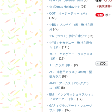
特選工具・資材/高評価品
(2)
価格
（税抜価格5
☆彡Xmas Holiday☆彡
(96)
OGT：オージーティー（米）
ポイ
(158)
☆BU：ブルザイ (米）弊社在庫
分
(79)
☆K（ココモ）弊社在庫分☆
(36)
☆YG：ヤカゲニー 弊社在庫分
☆（米）
(115)
YUR ：ヤカゲニー・ウロボロス
（米）
(13)
J：Jグラス（中）
(2)
AG：建材用ガラス(2-4mm)・型
板ガラス
(68)
AMG：アームストロンググラ
ス (米)
(8)
EM ：イングリッシュマフル（ウ
ィズマーク）（米）
(17)
GAF ：グラスアート・フュージ
ブル（中）
(37)