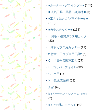
■ルーター・グラインダー■
(105)
■ 人気工具・薬品・副資材 ■
(5)
■工具：はさみ/プライヤー他■
(118)
■ガラスカッター■
(158)
....薄板・硬質ガラス用カッター
(23)
...厚板ガラス用カッター
(11)
□ 教室・工房プロ用工具□
(6)
C：半田作業関連工具
(97)
F：コッパーフォイル
(32)
G：半田
(16)
H：鉛線/真鍮棒
(59)
薬品
(49)
b：ワーデン・システム（米）
(2)
c：その他のモールド
(40)