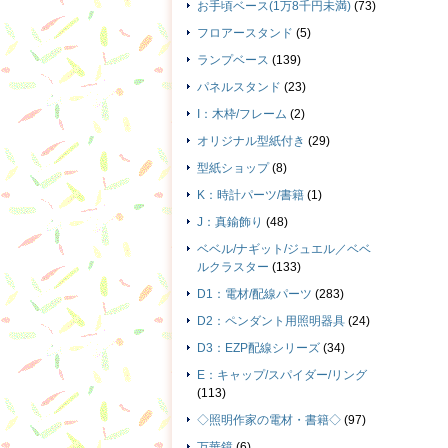
お手頃ベース(1万8千円未満)
(73)
フロアースタンド
(5)
ランプベース
(139)
パネルスタンド
(23)
I：木枠/フレーム
(2)
オリジナル型紙付き
(29)
型紙ショップ
(8)
K：時計パーツ/書籍
(1)
J：真鍮飾り
(48)
ベベル/ナギット/ジュエル／ベベ
ルクラスター
(133)
D1：電材/配線パーツ
(283)
D2：ペンダント用照明器具
(24)
D3：EZP配線シリーズ
(34)
E：キャップ/スパイダー/リング
(113)
◇照明作家の電材・書籍◇
(97)
万華鏡
(6)