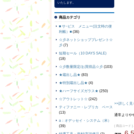
いたします。
商品カテゴリ
■ サ−ビス メニュー(注文時の便
利帳）■
(36)
☆彡ネットショッププレゼント☆
彡
(7)
短期セール（10 DAYS SALE)
(18)
☆彡数量限定/お買得品☆彡
(103)
★蔵出し品★
(83)
★特別蔵出し品★
(4)
★ハーフサイズガラス★
(250)
☆アウトレット☆
(242)
>>詳しく見
ティファニー・レプリカ ベース
(13)
通常よりや
a：オデッセイ・システム（米）
(39)
[ 商品コード ] 
6,