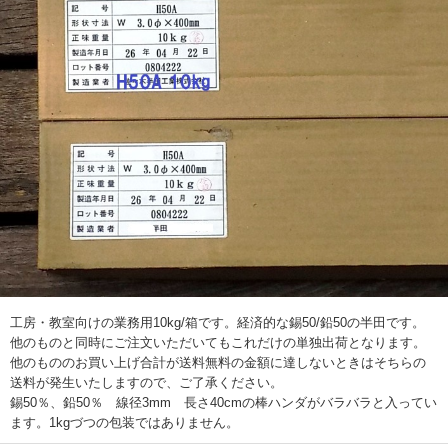
工房・教室向けの業務用10kg/箱です。経済的な錫50/鉛50の半田です。
他のものと同時にご注文いただいてもこれだけの単独出荷となります。
他のもののお買い上げ合計が送料無料の金額に達しないときはそちらの
送料が発生いたしますので、ご了承ください。
錫50％、鉛50％ 線径3mm 長さ40cmの棒ハンダがバラバラと入ってい
ます。1kgづつの包装ではありません。