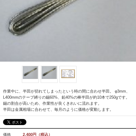
作業中に、半田が切れてしまったという時の間に合わせ半田。 φ3mm、
L400mmのテープ縛りの錫60%、鉛40%の棒半田が約10本で250gです。
錫の割合が高いため、作業性が良くきれいに流れます。
半田は金属相場に合わせて、毎月のように価格が変動します。
価格
2,400円（税込）