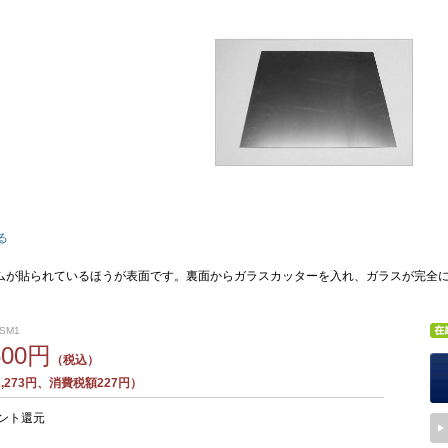
る
ムが貼られているほうが表面です。裏面からガラスカッターを入れ、ガラスが完全
 SM1
500円
（税込）
,273円、消費税額227円）
ント還元