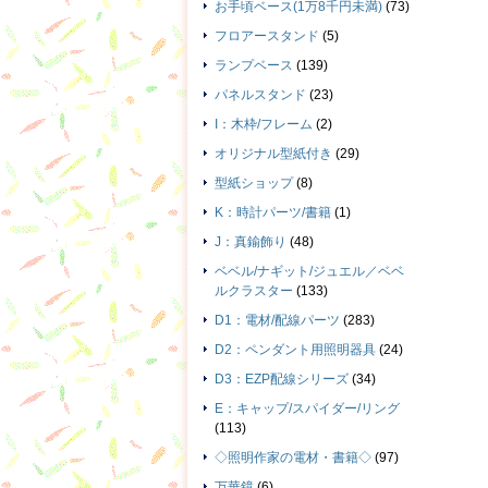
お手頃ベース(1万8千円未満)
(73)
フロアースタンド
(5)
ランプベース
(139)
パネルスタンド
(23)
I：木枠/フレーム
(2)
オリジナル型紙付き
(29)
型紙ショップ
(8)
K：時計パーツ/書籍
(1)
J：真鍮飾り
(48)
ベベル/ナギット/ジュエル／ベベ
ルクラスター
(133)
D1：電材/配線パーツ
(283)
D2：ペンダント用照明器具
(24)
D3：EZP配線シリーズ
(34)
E：キャップ/スパイダー/リング
(113)
◇照明作家の電材・書籍◇
(97)
万華鏡
(6)