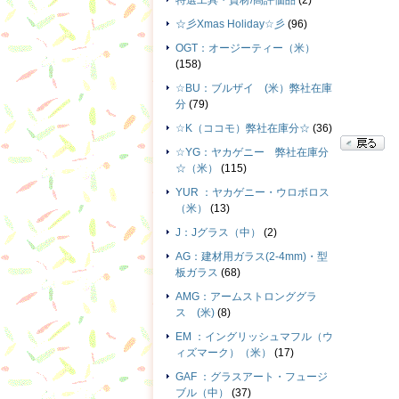
特選工具・資材/高評価品
(2)
☆彡Xmas Holiday☆彡
(96)
OGT：オージーティー（米）
(158)
☆BU：ブルザイ (米）弊社在庫
分
(79)
☆K（ココモ）弊社在庫分☆
(36)
☆YG：ヤカゲニー 弊社在庫分
☆（米）
(115)
YUR ：ヤカゲニー・ウロボロス
（米）
(13)
J：Jグラス（中）
(2)
AG：建材用ガラス(2-4mm)・型
板ガラス
(68)
AMG：アームストロンググラ
ス (米)
(8)
EM ：イングリッシュマフル（ウ
ィズマーク）（米）
(17)
GAF ：グラスアート・フュージ
ブル（中）
(37)