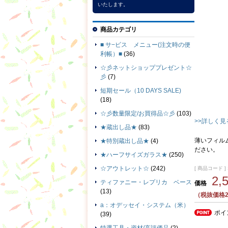
いたします。
商品カテゴリ
■ サ−ビス メニュー(注文時の便
利帳）■
(36)
☆彡ネットショッププレゼント☆
彡
(7)
短期セール（10 DAYS SALE)
(18)
☆彡数量限定/お買得品☆彡
(103)
>>詳しく見
★蔵出し品★
(83)
薄いフィル
★特別蔵出し品★
(4)
ださい。
★ハーフサイズガラス★
(250)
☆アウトレット☆
(242)
[ 商品コード ]
2,
ティファニー・レプリカ ベース
価格
(13)
（税抜価格2
a：オデッセイ・システム（米）
ポイ
(39)