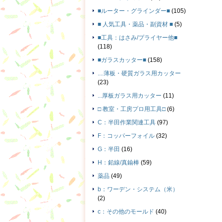
■ルーター・グラインダー■
(105)
■ 人気工具・薬品・副資材 ■
(5)
■工具：はさみ/プライヤー他■
(118)
■ガラスカッター■
(158)
....薄板・硬質ガラス用カッター
(23)
...厚板ガラス用カッター
(11)
□ 教室・工房プロ用工具□
(6)
C：半田作業関連工具
(97)
F：コッパーフォイル
(32)
G：半田
(16)
H：鉛線/真鍮棒
(59)
薬品
(49)
b：ワーデン・システム（米）
(2)
c：その他のモールド
(40)