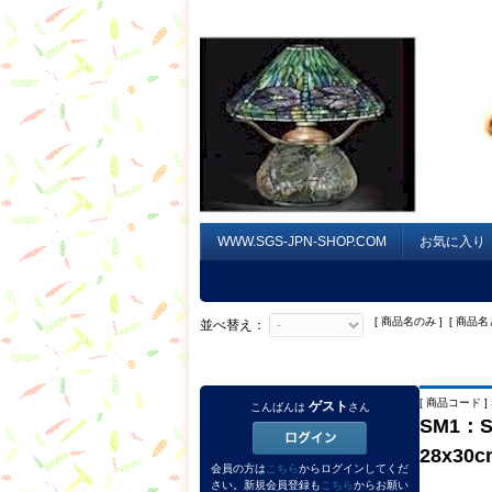
WWW.SGS-JPN-SHOP.COM
お気に入り
[ 商品名のみ ] [ 商品名
並べ替え：
[ 商品コード ]
ゲスト
こんばんは
さん
SM1：
28x3
会員の方は
こちら
からログインしてくだ
さい。新規会員登録も
こちら
からお願い