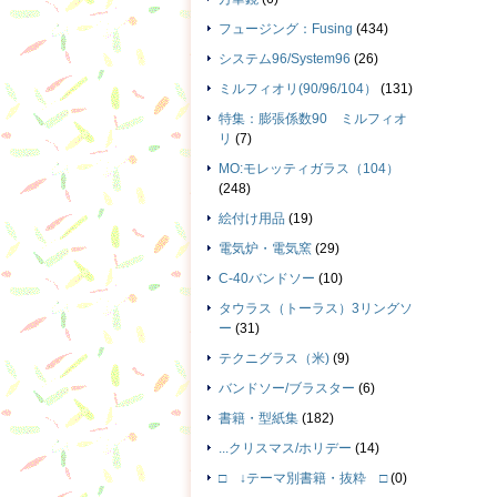
フュージング：Fusing
(434)
システム96/System96
(26)
ミルフィオリ(90/96/104）
(131)
特集：膨張係数90 ミルフィオ
リ
(7)
MO:モレッティガラス（104）
(248)
絵付け用品
(19)
電気炉・電気窯
(29)
C-40バンドソー
(10)
タウラス（トーラス）3リングソ
ー
(31)
テクニグラス（米)
(9)
バンドソー/ブラスター
(6)
書籍・型紙集
(182)
...クリスマス/ホリデー
(14)
□ ↓テーマ別書籍・抜粋 □
(0)