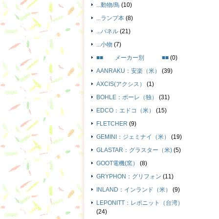
...動物/鳥
(10)
...ランプ本
(8)
...パネル
(21)
...小物
(7)
■■ メーカー別 ■■
(0)
AANRAKU：安楽（米）
(39)
AXCIS(アクシス）
(1)
BOHLE：ボーレ（独）
(31)
EDCO：エドコ（米）
(15)
FLETCHER
(9)
GEMINI：ジェミナイ（米）
(19)
GLASTAR：グラスター（米)
(5)
GOOT電機(窯）
(8)
GRYPHON：グリフォン
(11)
INLAND：インランド（米）
(9)
LEPONITT：レポニット（台湾）
(24)