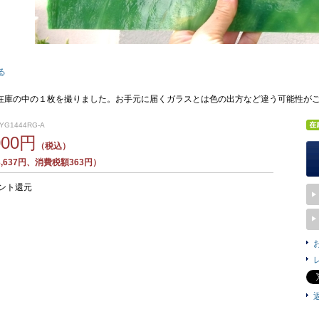
る
在庫の中の１枚を撮りました。お手元に届くガラスとは色の出方など違う可能性が
YG1444RG-A
000円
（税込）
,637円、消費税額363円）
ント還元