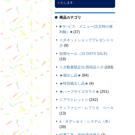
いたします。
商品カテゴリ
■ サ−ビス メニュー(注文時の便
利帳）■
(37)
☆彡ネットショッププレゼント☆
彡
(9)
短期セール（10 DAYS SALE)
(19)
☆彡数量限定/お買得品☆彡
(103)
★蔵出し品★
(84)
★特別蔵出し品★
(4)
★ハーフサイズガラス★
(251)
☆アウトレット☆
(242)
ティファニー・レプリカ ベース
(13)
a：オデッセイ・システム（米）
(39)