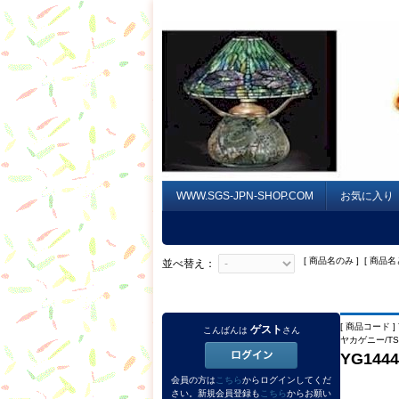
WWW.SGS-JPN-SHOP.COM
お気に入り
[ 商品名のみ ] [ 商品名
並べ替え：
[ 商品コード ] 
ゲスト
こんばんは
さん
ヤカゲニー/TS
YG144
会員の方は
こちら
からログインしてくだ
さい。新規会員登録も
こちら
からお願い