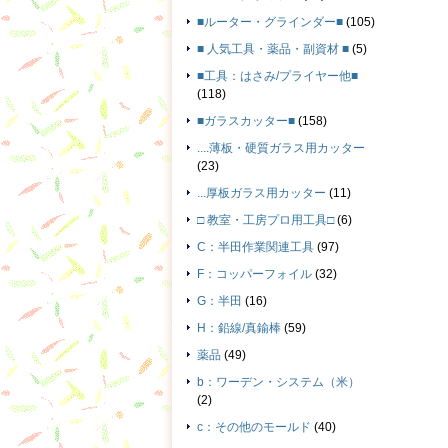
■ルーター・グラインダー■
(105)
■ 人気工具・薬品・副資材 ■
(5)
■工具：はさみ/プライヤー他■
(118)
■ガラスカッター■
(158)
....薄板・硬質ガラス用カッター
(23)
...厚板ガラス用カッター
(11)
□ 教室・工房プロ用工具□
(6)
C：半田作業関連工具
(97)
F：コッパーフォイル
(32)
G：半田
(16)
H：鉛線/真鍮棒
(59)
薬品
(49)
b：ワーデン・システム（米）
(2)
c：その他のモールド
(40)