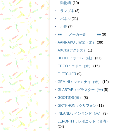
...動物/鳥
(10)
...ランプ本
(8)
...パネル
(21)
...小物
(7)
■■ メーカー別 ■■
(0)
AANRAKU：安楽（米）
(39)
AXCIS(アクシス）
(1)
BOHLE：ボーレ（独）
(31)
EDCO：エドコ（米）
(15)
FLETCHER
(9)
GEMINI：ジェミナイ（米）
(19)
GLASTAR：グラスター（米)
(5)
GOOT電機(窯）
(8)
GRYPHON：グリフォン
(11)
INLAND：インランド（米）
(9)
LEPONITT：レポニット（台湾）
(24)