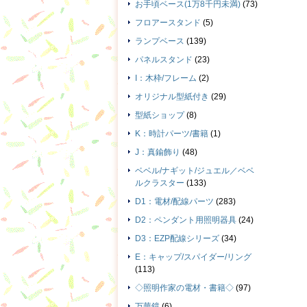
お手頃ベース(1万8千円未満)
(73)
フロアースタンド
(5)
ランプベース
(139)
パネルスタンド
(23)
I：木枠/フレーム
(2)
オリジナル型紙付き
(29)
型紙ショップ
(8)
K：時計パーツ/書籍
(1)
J：真鍮飾り
(48)
ベベル/ナギット/ジュエル／ベベ
ルクラスター
(133)
D1：電材/配線パーツ
(283)
D2：ペンダント用照明器具
(24)
D3：EZP配線シリーズ
(34)
E：キャップ/スパイダー/リング
(113)
◇照明作家の電材・書籍◇
(97)
万華鏡
(6)