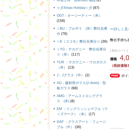
特選工具・資材/高評価品
(2)
☆彡Xmas Holiday☆彡
(97)
OGT：オージーティー（米）
(158)
☆BU：ブルザイ (米）弊社在庫
>>詳しく見
分
(76)
弊社手持ち
☆K（ココモ）弊社在庫分☆
(36)
☆YG：ヤカゲニー 弊社在庫分
[ 商品コード ] 
☆（米）
(117)
4,
価格
YUR ：ヤカゲニー・ウロボロス
（税抜価格3
（米）
(13)
J：Jグラス（中）
(2)
ポイ
AG：建材用ガラス(2-4mm)・型
板ガラス
(68)
AMG：アームストロンググラ
ス (米)
(8)
EM ：イングリッシュマフル（ウ
ィズマーク）（米）
(17)
GAF ：グラスアート・フュージ
ブル（中）
(36)