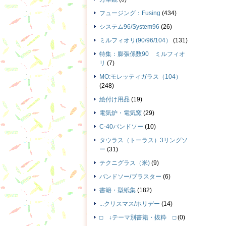
フュージング：Fusing
(434)
システム96/System96
(26)
ミルフィオリ(90/96/104）
(131)
特集：膨張係数90 ミルフィオ
リ
(7)
MO:モレッティガラス（104）
(248)
絵付け用品
(19)
電気炉・電気窯
(29)
C-40バンドソー
(10)
タウラス（トーラス）3リングソ
ー
(31)
テクニグラス（米)
(9)
バンドソー/ブラスター
(6)
書籍・型紙集
(182)
...クリスマス/ホリデー
(14)
□ ↓テーマ別書籍・抜粋 □
(0)