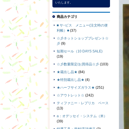
いたします。
商品カテゴリ
■ サ−ビス メニュー(注文時の便
利帳）■
(37)
☆彡ネットショッププレゼント☆
彡
(9)
短期セール（10 DAYS SALE)
(19)
☆彡数量限定/お買得品☆彡
(103)
★蔵出し品★
(84)
★特別蔵出し品★
(4)
★ハーフサイズガラス★
(251)
☆アウトレット☆
(242)
ティファニー・レプリカ ベース
(13)
a：オデッセイ・システム（米）
(39)