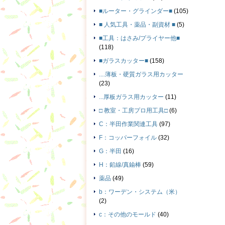
■ルーター・グラインダー■
(105)
■ 人気工具・薬品・副資材 ■
(5)
■工具：はさみ/プライヤー他■
(118)
■ガラスカッター■
(158)
....薄板・硬質ガラス用カッター
(23)
...厚板ガラス用カッター
(11)
□ 教室・工房プロ用工具□
(6)
C：半田作業関連工具
(97)
F：コッパーフォイル
(32)
G：半田
(16)
H：鉛線/真鍮棒
(59)
薬品
(49)
b：ワーデン・システム（米）
(2)
c：その他のモールド
(40)