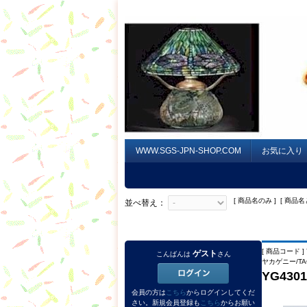
WWW.SGS-JPN-SHOP.COM
お気に入り
[ 商品名のみ ] [ 商品名
並べ替え：
[ 商品コード ] 
ゲスト
こんばんは
さん
ヤカゲニー/TAG
YG43
会員の方は
こちら
からログインしてくだ
さい。新規会員登録も
こちら
からお願い