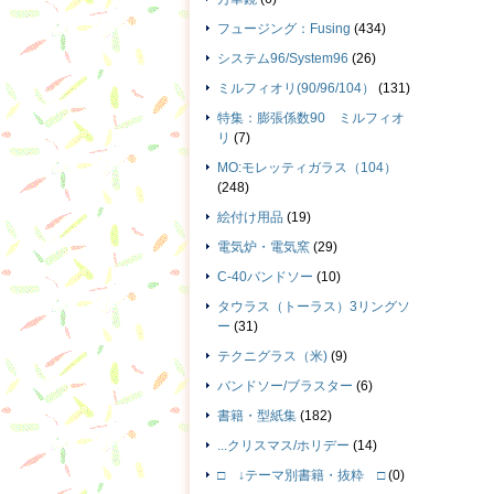
フュージング：Fusing
(434)
システム96/System96
(26)
ミルフィオリ(90/96/104）
(131)
特集：膨張係数90 ミルフィオ
リ
(7)
MO:モレッティガラス（104）
(248)
絵付け用品
(19)
電気炉・電気窯
(29)
C-40バンドソー
(10)
タウラス（トーラス）3リングソ
ー
(31)
テクニグラス（米)
(9)
バンドソー/ブラスター
(6)
書籍・型紙集
(182)
...クリスマス/ホリデー
(14)
□ ↓テーマ別書籍・抜粋 □
(0)