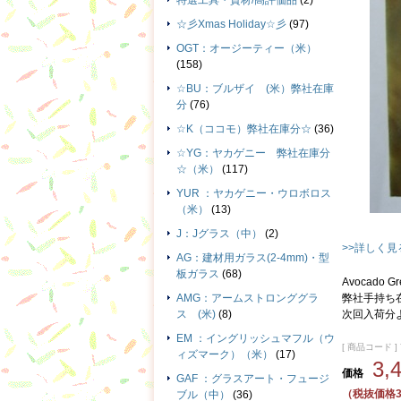
特選工具・資材/高評価品
(2)
☆彡Xmas Holiday☆彡
(97)
OGT：オージーティー（米）
(158)
☆BU：ブルザイ (米）弊社在庫
分
(76)
☆K（ココモ）弊社在庫分☆
(36)
☆YG：ヤカゲニー 弊社在庫分
☆（米）
(117)
YUR ：ヤカゲニー・ウロボロス
（米）
(13)
J：Jグラス（中）
(2)
>>詳しく見
AG：建材用ガラス(2-4mm)・型
板ガラス
(68)
Avocado Gre
AMG：アームストロンググラ
弊社手持ち
ス (米)
(8)
次回入荷分よ
EM ：イングリッシュマフル（ウ
[ 商品コード ] 
ィズマーク）（米）
(17)
3,
価格
GAF ：グラスアート・フュージ
（税抜価格3
ブル（中）
(36)