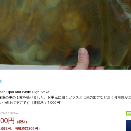
る
en Opal and White High Strike
在庫の中の１枚を撮りました。お手元に届くガラスとは色の出方など違う可能性が
り値上げ予定です（新価格：4,000円）
YG4301HS-A
400円
（税込）
,091円、消費税額309円）