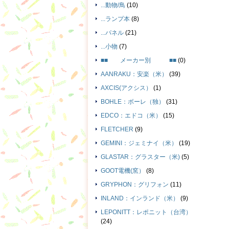
...動物/鳥
(10)
...ランプ本
(8)
...パネル
(21)
...小物
(7)
■■ メーカー別 ■■
(0)
AANRAKU：安楽（米）
(39)
AXCIS(アクシス）
(1)
BOHLE：ボーレ（独）
(31)
EDCO：エドコ（米）
(15)
FLETCHER
(9)
GEMINI：ジェミナイ（米）
(19)
GLASTAR：グラスター（米)
(5)
GOOT電機(窯）
(8)
GRYPHON：グリフォン
(11)
INLAND：インランド（米）
(9)
LEPONITT：レポニット（台湾）
(24)