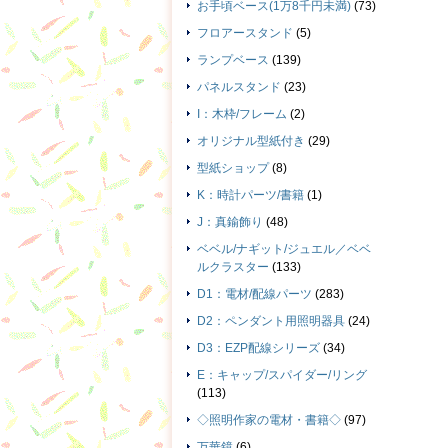
お手頃ベース(1万8千円未満)
(73)
フロアースタンド
(5)
ランプベース
(139)
パネルスタンド
(23)
I：木枠/フレーム
(2)
オリジナル型紙付き
(29)
型紙ショップ
(8)
K：時計パーツ/書籍
(1)
J：真鍮飾り
(48)
ベベル/ナギット/ジュエル／ベベ
ルクラスター
(133)
D1：電材/配線パーツ
(283)
D2：ペンダント用照明器具
(24)
D3：EZP配線シリーズ
(34)
E：キャップ/スパイダー/リング
(113)
◇照明作家の電材・書籍◇
(97)
万華鏡
(6)