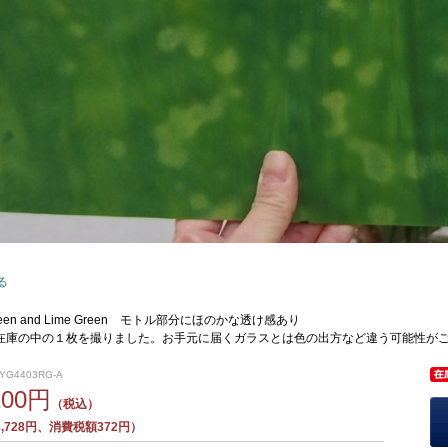
る
 Green and Lime Green モトル部分にほのかな透け感あり
在庫の中の１枚を撮りました。お手元に届くガラスとは色の出方など違う可能性が
YG4403RG-A
100円
（税込）
,728円、消費税額372円）