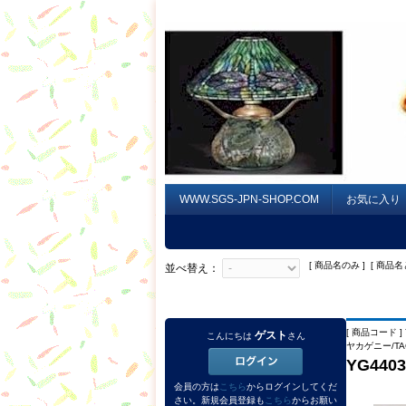
WWW.SGS-JPN-SHOP.COM
お気に入り
[ 商品名のみ ] [ 商品名
並べ替え：
[ 商品コード ] 
ゲスト
こんにちは
さん
ヤカゲニー/TAG
YG440
会員の方は
こちら
からログインしてくだ
さい。新規会員登録も
こちら
からお願い