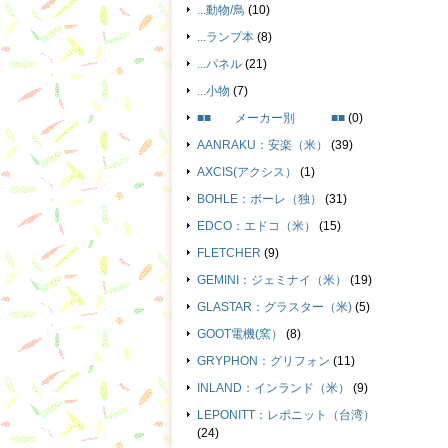
...動物/鳥
(10)
...ランプ本
(8)
...パネル
(21)
...小物
(7)
■■ メーカー別 ■■
(0)
AANRAKU：安楽（米）
(39)
AXCIS(アクシス）
(1)
BOHLE：ボーレ（独）
(31)
EDCO：エドコ（米）
(15)
FLETCHER
(9)
GEMINI：ジェミナイ（米）
(19)
GLASTAR：グラスター（米)
(5)
GOOT電機(窯）
(8)
GRYPHON：グリフォン
(11)
INLAND：インランド（米）
(9)
LEPONITT：レポニット（台湾）
(24)