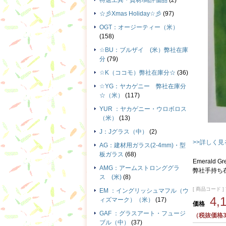
特選工具・資材/高評価品
(2)
☆彡Xmas Holiday☆彡
(97)
OGT：オージーティー（米）
(158)
☆BU：ブルザイ (米）弊社在庫
分
(79)
☆K（ココモ）弊社在庫分☆
(36)
☆YG：ヤカゲニー 弊社在庫分
☆（米）
(117)
YUR ：ヤカゲニー・ウロボロス
（米）
(13)
J：Jグラス（中）
(2)
>>詳しく見
AG：建材用ガラス(2-4mm)・型
板ガラス
(68)
Emerald
AMG：アームストロンググラ
弊社手持ち
ス (米)
(8)
[ 商品コード ] 
EM ：イングリッシュマフル（ウ
4,
ィズマーク）（米）
(17)
価格
GAF ：グラスアート・フュージ
（税抜価格3
ブル（中）
(37)