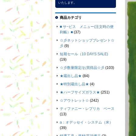
いたします。
商品カテゴリ
■ サ−ビス メニュー(注文時の便
利帳）■
(37)
☆彡ネットショッププレゼント☆
彡
(9)
短期セール（10 DAYS SALE)
(19)
☆彡数量限定/お買得品☆彡
(103)
★蔵出し品★
(84)
★特別蔵出し品★
(4)
★ハーフサイズガラス★
(251)
☆アウトレット☆
(242)
ティファニー・レプリカ ベース
(13)
a：オデッセイ・システム（米）
(39)