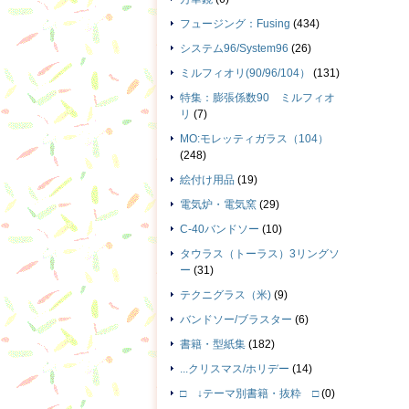
フュージング：Fusing
(434)
システム96/System96
(26)
ミルフィオリ(90/96/104）
(131)
特集：膨張係数90 ミルフィオ
リ
(7)
MO:モレッティガラス（104）
(248)
絵付け用品
(19)
電気炉・電気窯
(29)
C-40バンドソー
(10)
タウラス（トーラス）3リングソ
ー
(31)
テクニグラス（米)
(9)
バンドソー/ブラスター
(6)
書籍・型紙集
(182)
...クリスマス/ホリデー
(14)
□ ↓テーマ別書籍・抜粋 □
(0)