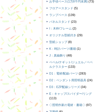
お手頃ベース(1万8千円未満)
(73)
フロアースタンド
(5)
ランプベース
(139)
パネルスタンド
(23)
I：木枠/フレーム
(2)
オリジナル型紙付き
(29)
型紙ショップ
(8)
K：時計パーツ/書籍
(1)
J：真鍮飾り
(48)
ベベル/ナギット/ジュエル／ベベ
ルクラスター
(133)
D1：電材/配線パーツ
(283)
D2：ペンダント用照明器具
(24)
D3：EZP配線シリーズ
(34)
E：キャップ/スパイダー/リング
(113)
◇照明作家の電材・書籍◇
(97)
万華鏡
(6)