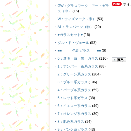
ポイ
GW：グラスワーク アートガラ
ス（中）
(16)
W：ウィズマーク（米）
(53)
AL：ランバーツ（独）
(20)
♥ガラスセット♥
(16)
ダル・ド・ヴェール
(52)
■■ 色別ガラス ■■
(0)
0：透明・白・黒 ガラス
(110)
1：アンバー・茶系ガラス
(88)
2：グリーン系ガラス
(204)
3：ブルー系ガラス
(196)
4：パープル系ガラス
(59)
5：レッド系ガラス
(38)
6：イエロー系ガラス
(49)
7：オレンジ系ガラス
(30)
8：肌色系ガラス
(14)
9：ピンク系ガラス
(43)