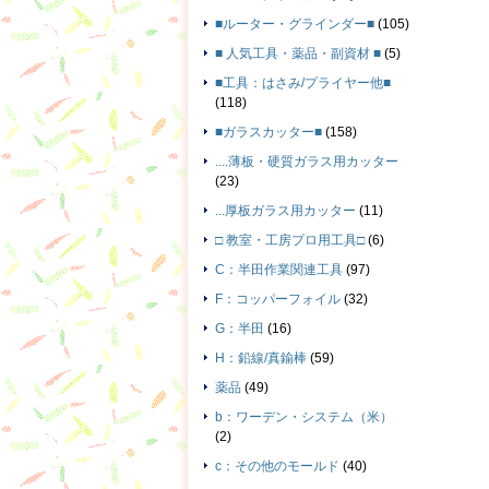
■ルーター・グラインダー■
(105)
■ 人気工具・薬品・副資材 ■
(5)
■工具：はさみ/プライヤー他■
(118)
■ガラスカッター■
(158)
....薄板・硬質ガラス用カッター
(23)
...厚板ガラス用カッター
(11)
□ 教室・工房プロ用工具□
(6)
C：半田作業関連工具
(97)
F：コッパーフォイル
(32)
G：半田
(16)
H：鉛線/真鍮棒
(59)
薬品
(49)
b：ワーデン・システム（米）
(2)
c：その他のモールド
(40)