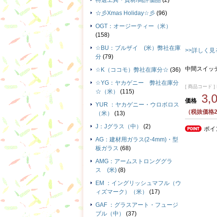
特選工具・資材/高評価品
(2)
☆彡Xmas Holiday☆彡
(96)
OGT：オージーティー（米）
(158)
☆BU：ブルザイ (米）弊社在庫
>>詳しく見
分
(79)
中間スイッチ
☆K（ココモ）弊社在庫分☆
(36)
☆YG：ヤカゲニー 弊社在庫分
[ 商品コード ] R
☆（米）
(115)
3,
価格
YUR ：ヤカゲニー・ウロボロス
（税抜価格2
（米）
(13)
J：Jグラス（中）
(2)
ポイ
AG：建材用ガラス(2-4mm)・型
板ガラス
(68)
AMG：アームストロンググラ
ス (米)
(8)
EM ：イングリッシュマフル（ウ
ィズマーク）（米）
(17)
GAF ：グラスアート・フュージ
ブル（中）
(37)