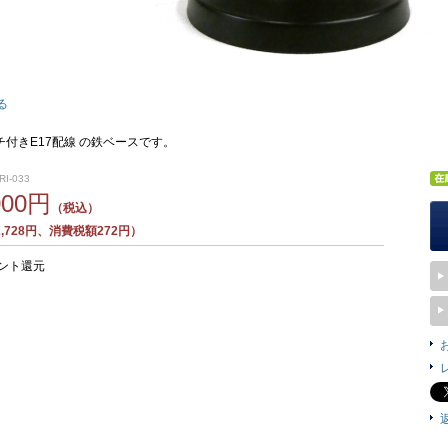
る
付きE17配線 の鉄ベースです。
I-033
000円
（税込）
,728円、消費税額272円）
ント還元