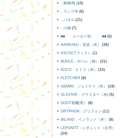
...動物/鳥
(10)
...ランプ本
(8)
...パネル
(21)
...小物
(7)
■■ メーカー別 ■■
(0)
AANRAKU：安楽（米）
(39)
AXCIS(アクシス）
(1)
BOHLE：ボーレ（独）
(31)
EDCO：エドコ（米）
(15)
FLETCHER
(9)
GEMINI：ジェミナイ（米）
(19)
GLASTAR：グラスター（米)
(5)
GOOT電機(窯）
(8)
GRYPHON：グリフォン
(11)
INLAND：インランド（米）
(9)
LEPONITT：レポニット（台湾）
(24)