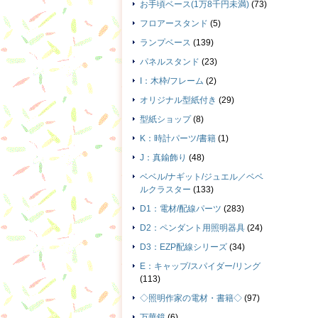
お手頃ベース(1万8千円未満)
(73)
フロアースタンド
(5)
ランプベース
(139)
パネルスタンド
(23)
I：木枠/フレーム
(2)
オリジナル型紙付き
(29)
型紙ショップ
(8)
K：時計パーツ/書籍
(1)
J：真鍮飾り
(48)
ベベル/ナギット/ジュエル／ベベ
ルクラスター
(133)
D1：電材/配線パーツ
(283)
D2：ペンダント用照明器具
(24)
D3：EZP配線シリーズ
(34)
E：キャップ/スパイダー/リング
(113)
◇照明作家の電材・書籍◇
(97)
万華鏡
(6)