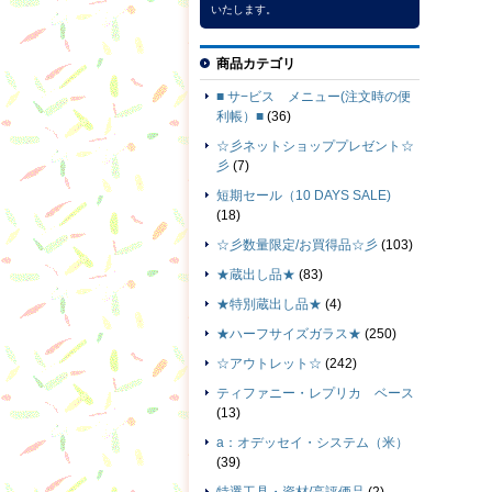
いたします。
商品カテゴリ
■ サ−ビス メニュー(注文時の便
利帳）■
(36)
☆彡ネットショッププレゼント☆
彡
(7)
短期セール（10 DAYS SALE)
(18)
☆彡数量限定/お買得品☆彡
(103)
★蔵出し品★
(83)
★特別蔵出し品★
(4)
★ハーフサイズガラス★
(250)
☆アウトレット☆
(242)
ティファニー・レプリカ ベース
(13)
a：オデッセイ・システム（米）
(39)