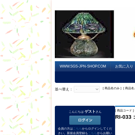
WWW.SGS-JPN-SHOP.COM
お気に入り
[ 商品名のみ ] [ 商品名
並べ替え：
[ 商品コード ] R
ゲスト
こんにちは
さん
RI-0
会員の方は
こちら
からログインしてくだ
さい。新規会員登録も
こちら
からお願い