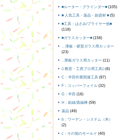
■ルーター・グラインダー■
(105)
■ 人気工具・薬品・副資材 ■
(5)
■工具：はさみ/プライヤー他■
(118)
■ガラスカッター■
(158)
....薄板・硬質ガラス用カッター
(23)
...厚板ガラス用カッター
(11)
□ 教室・工房プロ用工具□
(6)
C：半田作業関連工具
(97)
F：コッパーフォイル
(32)
G：半田
(16)
H：鉛線/真鍮棒
(59)
薬品
(49)
b：ワーデン・システム（米）
(2)
c：その他のモールド
(40)