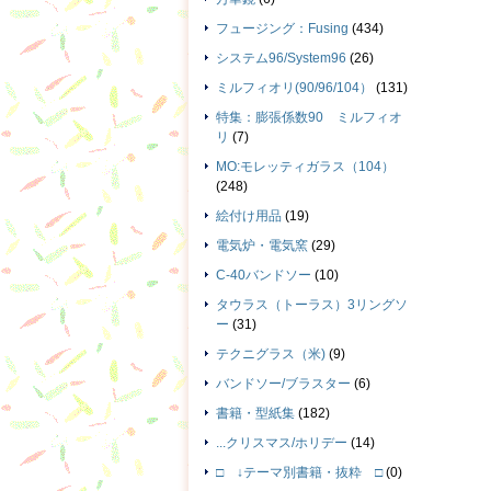
フュージング：Fusing
(434)
システム96/System96
(26)
ミルフィオリ(90/96/104）
(131)
特集：膨張係数90 ミルフィオ
リ
(7)
MO:モレッティガラス（104）
(248)
絵付け用品
(19)
電気炉・電気窯
(29)
C-40バンドソー
(10)
タウラス（トーラス）3リングソ
ー
(31)
テクニグラス（米)
(9)
バンドソー/ブラスター
(6)
書籍・型紙集
(182)
...クリスマス/ホリデー
(14)
□ ↓テーマ別書籍・抜粋 □
(0)